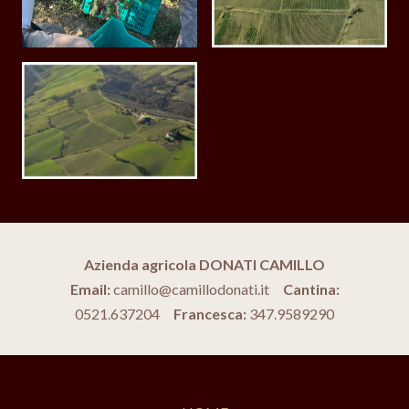
Azienda agricola DONATI CAMILLO
Email:
camillo@camillodonati.it
Cantina:
0521.637204
Francesca:
347.9589290